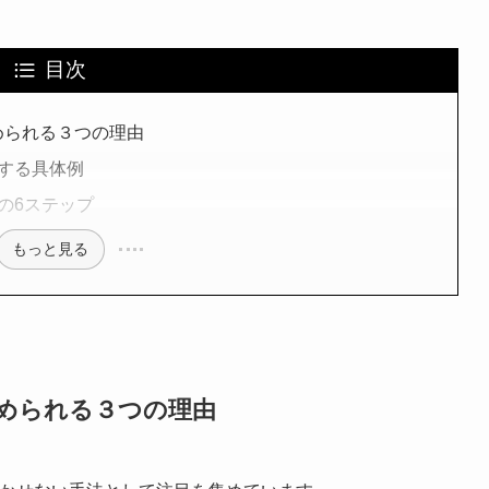
目次
められる３つの理由
する具体例
の6ステップ
もっと見る
められる３つの理由