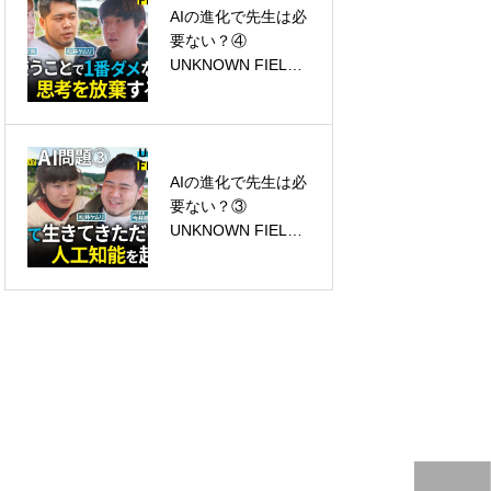
AIの進化で先生は必
要ない？④
世界遺産
UNKNOWN FIELDS
#09
AIの進化で先生は必
要ない？③
UNKNOWN FIELDS
#08
て