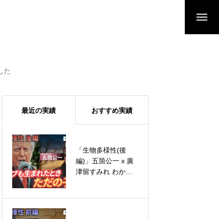
した
最近の実績
おすすめ実績
「生物多様性(後
編)」五箇公一 x 廣
野望家たち
津留すみれ わから
ないい教室 #07