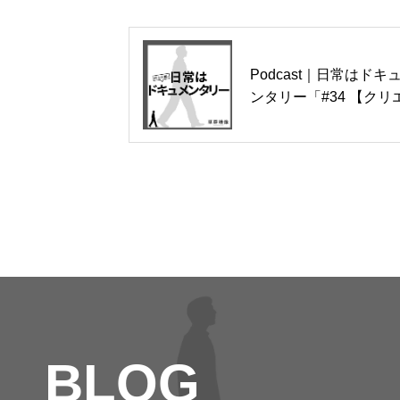
Podcast｜日常はドキ
ンタリー「#34 【クリ
ター講座03】編集とは
ために行うのか？何よ
大切なのは、「自分が
意味」を見出すこと」
開しました
BLOG