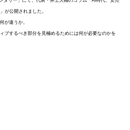
メンタリー」にて、代表・井上大輔のコラム「AI時代、安売
」が公開されました。
の何が違うか。
ティブするべき部分を見極めるためには何が必要なのかを
ABOUT
株式会社草莽映像につい
WORKS
実績一覧