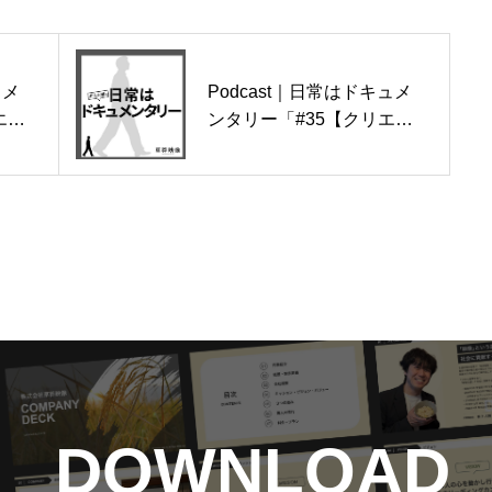
お問い合わせ
ュメ
Podcast｜日常はドキュメ
エイ
ンタリー「#35【クリエイ
何の
ター講座04】ドキュメンタ
りも
リーで一番大事なのは、
やる
音。『ここはどんなシーン
を公
なのか』の言語化ができて
いなければ、いい音付けは
できない」を公開しました
DOWNLOAD