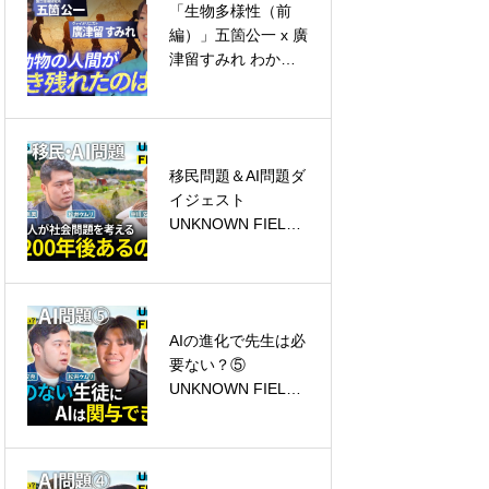
「生物多様性（前
編）」五箇公一 x 廣
クローズアップ現代
津留すみれ わから
ないい教室 #06
移民問題＆AI問題ダ
イジェスト
NHKスペシャル
UNKNOWN FIELDS
#11
AIの進化で先生は必
要ない？⑤
夢の扉＋
UNKNOWN FIELDS
#10