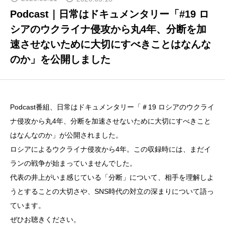
BLOG
Podcast｜日常はドキュメンタリー「#19 ロ
日常はドキュメンタリー
シアのウクライナ侵攻から丸4年、分断を加
速させないために大切にすべきことはなんな
DOWNLOAD
のか」を公開しました
資料ダウンロード
CONTACT
お問い合わせ
Podcast番組、日常はドキュメンタリー「＃19 ロシアのウクライ
ナ侵攻から丸4年、分断を加速させないために大切にすべきこと
はなんなのか」が公開されました。
ロシアによるウクライナ侵攻から4年。この収録時には、まだイ
ランの戦争が始まっていませんでした。
代表の井上がいま感じている「分断」について、相手を理解しよ
うとすることの大切さや、SNS時代の対立の深まりについて語っ
ています。
ぜひお聴きください。