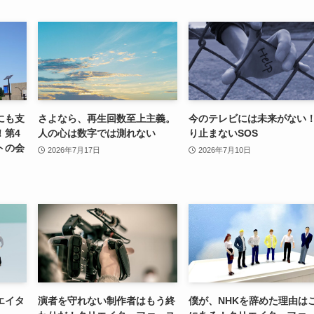
にも支
さよなら、再生回数至上主義。
今のテレビには未来がない
！第4
人の心は数字では測れない
り止まないSOS
トの会
2026年7月17日
2026年7月10日
エイタ
演者を守れない制作者はもう終
僕が、NHKを辞めた理由は