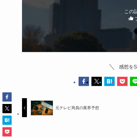
この
感想を
元テレビ局員の業界予想