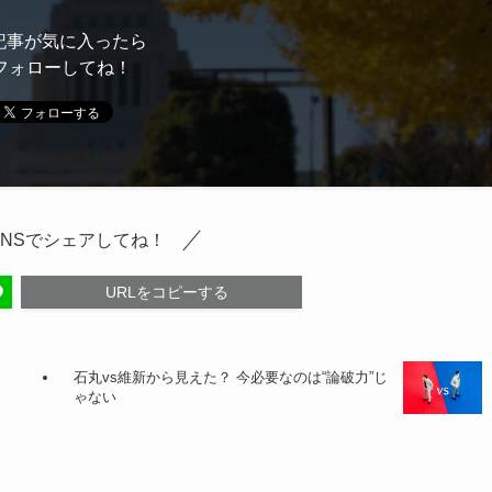
記事が気に入ったら
フォローしてね！
SNSでシェアしてね！
URLをコピーする
石丸vs維新から見えた？ 今必要なのは“論破力”じ
ゃない