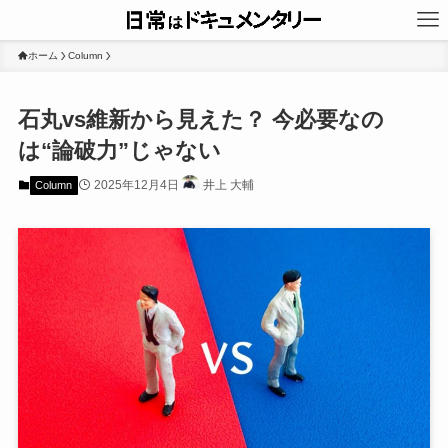
ホーム
Column
石丸vs維新から見えた？ 今必要なの
は“論破力”じゃない
2025年12月4日
井上 大輔
Column